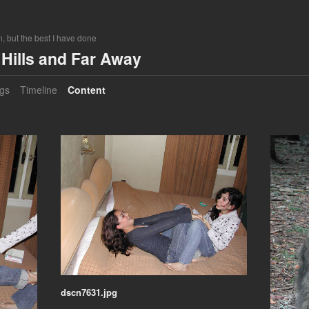
, but the best I have done
Hills and Far Away
gs
Timeline
Content
dscn7631.jpg