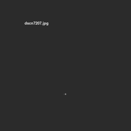
dscn7207.jpg