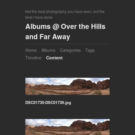
Not the best photography you have seen, but the
best I have done
Albums @ Over the Hills
and Far Away
Home
Albums
Categories
Tags
Timeline
Content
DSC01735-DSC01739.jpg