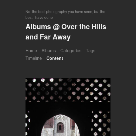
Not the best photography you have seen, but the
best I have done
Albums @ Over the Hills
and Far Away
Home
Albums
Categories
Tags
Timeline
Content