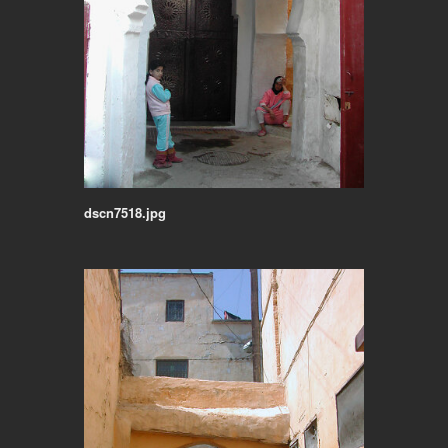
dscn7518.jpg