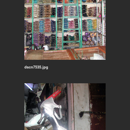
dscn7535.jpg