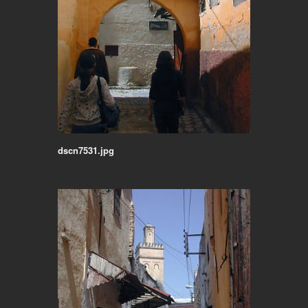
dscn7531.jpg