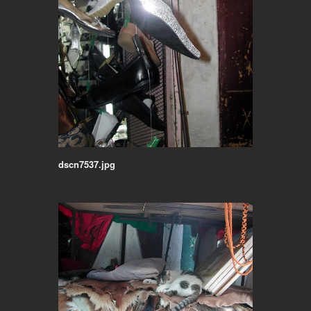
dscn7537.jpg