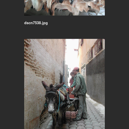
dscn7538.jpg