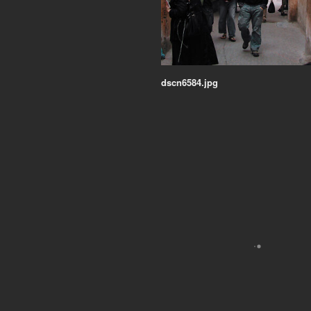
dscn6584.jpg