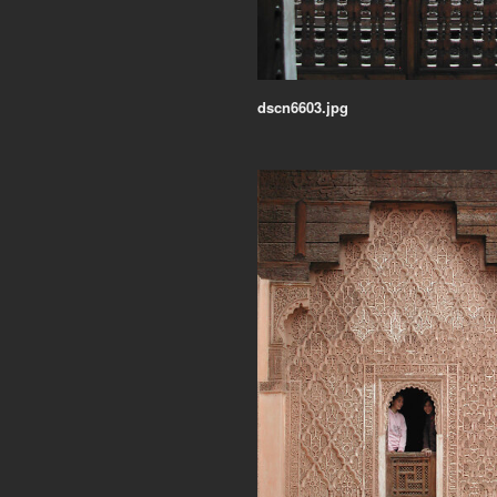
dscn6603.jpg