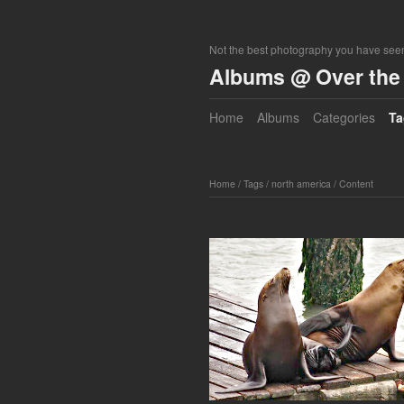
Not the best photography you have seen
Albums @ Over the 
Home
Albums
Categories
Ta
Home
/
Tags
/
north america
/
Content